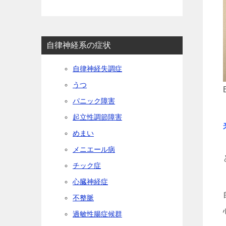
自律神経系の症状
自律神経失調症
うつ
パニック障害
起立性調節障害
めまい
メニエール病
チック症
心臓神経症
不整脈
過敏性腸症候群