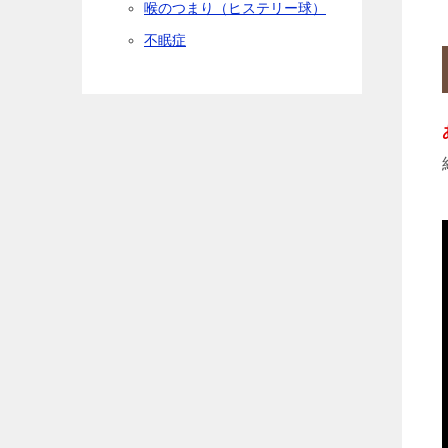
喉のつまり（ヒステリー球）
不眠症