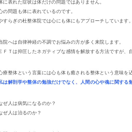
体に表れた症状は体だけの問題ではありません。
心の問題も体に表れているのです。
やすらぎの杜整体院では心にも体にもアプローチしています
当院へは自律神経の不調でお悩みの方が多く来院します。
ＥＦＴは抑圧したネガティブな感情を解放する方法ですが、
心療整体という言葉には心も体も癒される整体という意味を
私は解剖学や整体の勉強だけでなく、人間の心や魂に関する
なぜ人は病気になるのか？
なぜ人は治るのか？