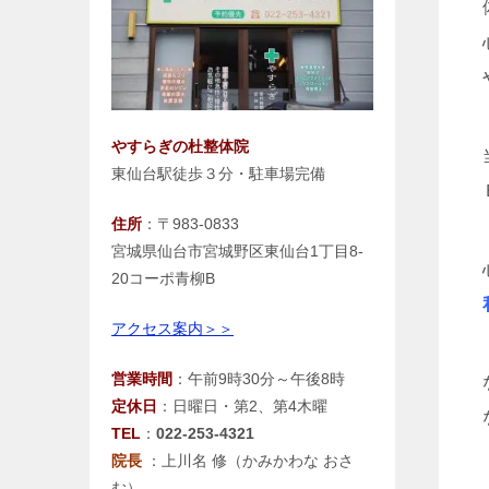
やすらぎの杜整体院
東仙台駅徒歩３分・駐車場完備
住所
：〒983-0833
宮城県仙台市宮城野区東仙台1丁目8-
20コーポ青柳B
アクセス案内＞＞
営業時間
：午前9時30分～午後8時
定休日
：日曜日・第2、第4木曜
TEL
：
022-253-4321
院長
：上川名 修（かみかわな おさ
む）