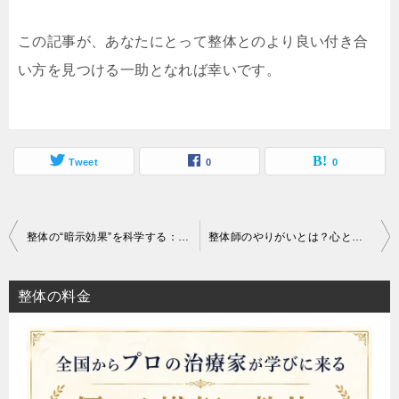
この記事が、あなたにとって整体とのより良い付き合
い方を見つける一助となれば幸いです。
Tweet
0
0
投
整体の“暗示効果”を科学する：プラセボ・ノセボ・施術の相互作用
整体師のやりがいとは？心と体に触れる仕事の魅力
稿
ナ
整体の料金
ビ
ゲ
ー