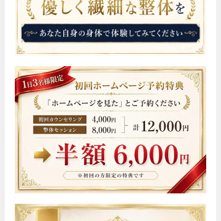
シ
ョ
ン