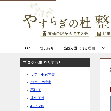
TOP
院長紹介
当院が選ばれる理由
ブログ記事のカテゴリ
うつ・不安障害
パニック障害
不妊症
体の症状
心と身体