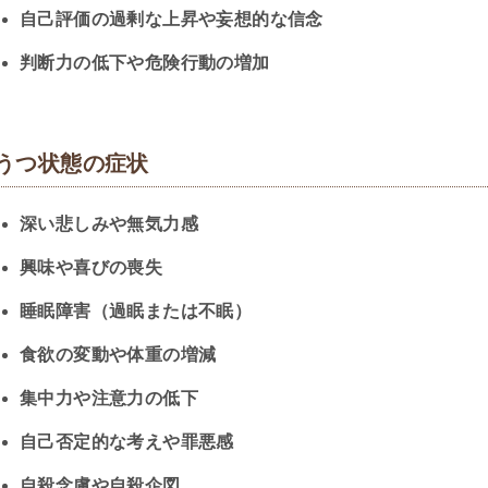
自己評価の過剰な上昇や妄想的な信念
判断力の低下や危険行動の増加
うつ状態の症状
深い悲しみや無気力感
興味や喜びの喪失
睡眠障害（過眠または不眠）
食欲の変動や体重の増減
集中力や注意力の低下
自己否定的な考えや罪悪感
自殺念慮や自殺企図