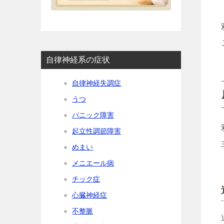
自律神経系の症状
自律神経失調症
うつ
パニック障害
起立性調節障害
めまい
メニエール病
チック症
心臓神経症
不整脈