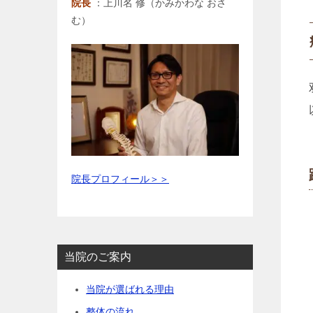
院長
：上川名 修（かみかわな おさ
む）
院長プロフィール＞＞
当院のご案内
当院が選ばれる理由
整体の流れ