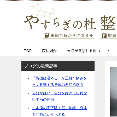
TOP
院長紹介
当院が選ばれる理由
ブログの最新記事
「炎症は温める」が正解？痛みを
早く改善する身体の自然治癒力
自分が嫌い…自分を好きになれな
い本当の理由
一本歯の高下駄で脳・神経・身体
を同時に活性化する