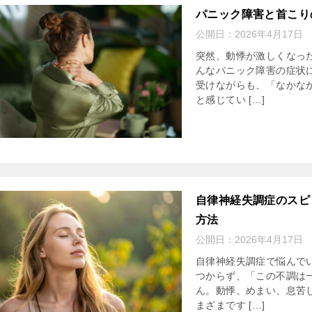
パニック障害と首こり
公開日：
2026年4月17日
突然、動悸が激しくなっ
んなパニック障害の症状
受けながらも、「なかな
と感じてい […]
自律神経失調症のスピ
方法
公開日：
2026年4月17日
自律神経失調症で悩んで
つからず、「この不調は
ん。動悸、めまい、息苦
まざまです […]