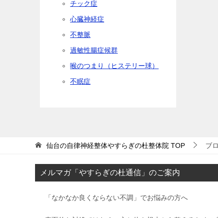
チック症
心臓神経症
不整脈
過敏性腸症候群
喉のつまり（ヒステリー球）
不眠症
仙台の自律神経整体やすらぎの杜整体院
TOP
ブロ
メルマガ「やすらぎの杜通信」のご案内
「なかなか良くならない不調」でお悩みの方へ