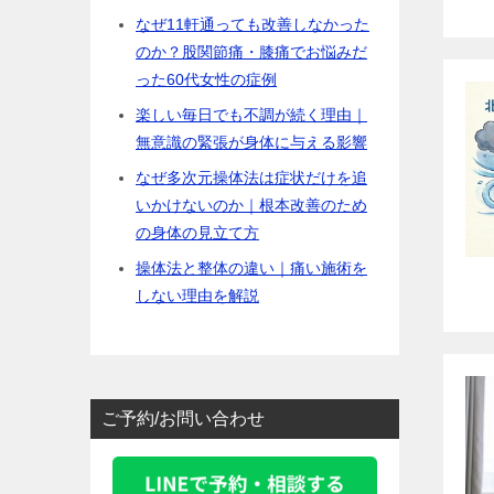
なぜ11軒通っても改善しなかった
のか？股関節痛・膝痛でお悩みだ
った60代女性の症例
楽しい毎日でも不調が続く理由｜
無意識の緊張が身体に与える影響
なぜ多次元操体法は症状だけを追
いかけないのか｜根本改善のため
の身体の見立て方
操体法と整体の違い｜痛い施術を
しない理由を解説
ご予約/お問い合わせ