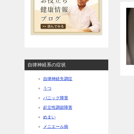
自律神経系の症状
自律神経失調症
うつ
パニック障害
起立性調節障害
めまい
メニエール病