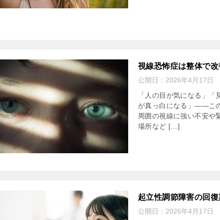
視線恐怖症は整体で改
公開日：
2026年4月17日
「人の目が気になる」「
が真っ白になる」――こ
周囲の視線に強い不安や
場所など […]
起立性調節障害の回復
公開日：
2026年4月17日