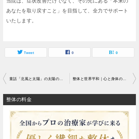
当院は、症状改善だけでなく、その先にある「本来の
あなたを取り戻すこと」を目指して、全力でサポート
いたします。
Tweet
0
0
投
童話「北風と太陽」の太陽のような整体
整体と世界平和｜心と身体の調和が社会を変える
稿
ナ
整体の料金
ビ
ゲ
ー
シ