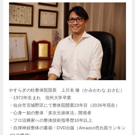
やすらぎの杜整体院院長 上川名 修（かみかわな おさむ）
・1972年生まれ 信州大学卒業
・仙台市宮城野区にて整体院開業23年目（2026年現在）
・心身一如の整体「多次元操体法」開発者
・プロ治療家への整体技術指導歴10年以上
・自律神経整体の書籍・DVD出版（Amazon売れ筋ランキン