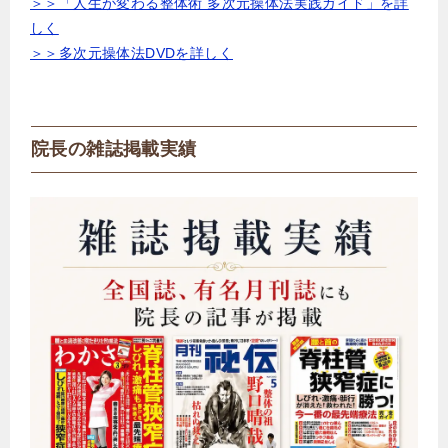
＞＞「人生が変わる整体術 多次元操体法実践ガイド」を詳
しく
＞＞多次元操体法DVDを詳しく
院長の雑誌掲載実績