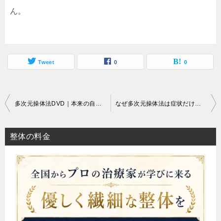
ん。
Tweet
0
0
投
多次元操体法DVD｜本来の自分に還るための“気づき”の整体
なぜ多次元操体法は症状だけを追いかけないのか｜根本改善のための身体の見立て方
稿
ナ
整体の料金
ビ
ゲ
ー
シ
ョ