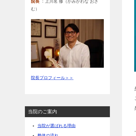
院長
：上川名 修（かみかわな おさ
む）
院長プロフィール＞＞
当院のご案内
当院が選ばれる理由
整体の流れ