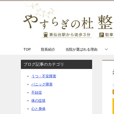
TOP
院長紹介
当院が選ばれる理由
ブログ記事のカテゴリ
うつ・不安障害
パニック障害
不妊症
体の症状
心と身体