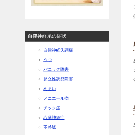
自律神経系の症状
自律神経失調症
うつ
パニック障害
起立性調節障害
めまい
メニエール病
チック症
心臓神経症
不整脈