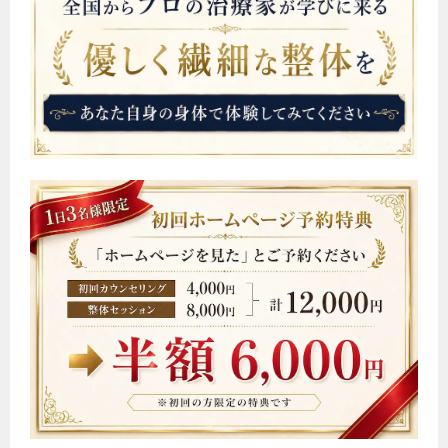
ー
シ
ョ
ン